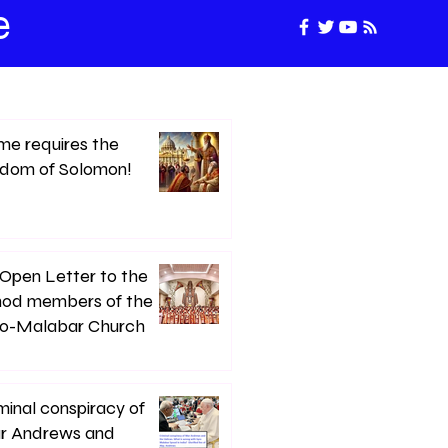
e
e requires the
sdom of Solomon!
Open Letter to the
nod members of the
ro-Malabar Church
minal conspiracy of
r Andrews and