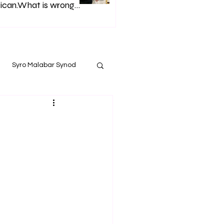
ican.What is wrong
h Syro Malabar Synod
Glorified lies of
p. Andrews.
Syro Malabar Synod