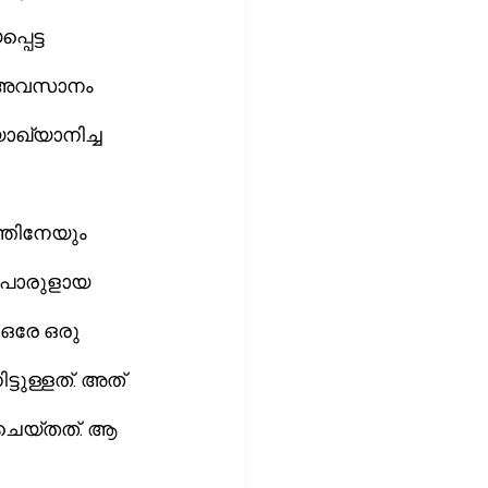
െട്ട 
േ, അവസാനം 
 
്തിനേയും 
ഥ പൊരുളായ 
ടുള്ളത്. അത് 
 