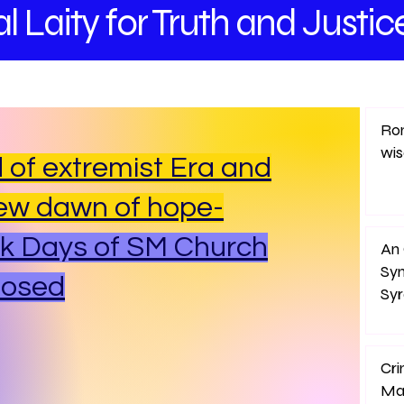
l Laity
for Truth and
Justic
Rom
wi
 of extremist Era and
ew dawn of hope-
k Days of SM Church
An 
Sy
posed
Sy
Cri
Ma