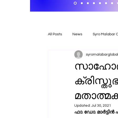
All Posts
News
Syro Malabar 
syromalabargloball
സാഹോദര
ക്രിസ്ത
മതാത്മ
Updated:
Jul 30, 2021
ഫാ. ഡോ. മാര്‍ട്ടിന്