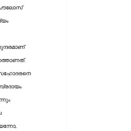
ു പൗലോസ് 
്യം 
ുന്ദരമാണ് 
ത്താണത്. 
സ്വസഹോദരനെ 
പ്രദായം 
നും 
ന്നോ, 