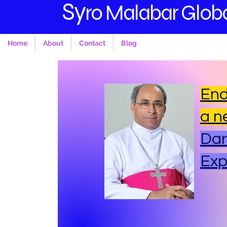
S
y
ro Malabar Globa
Home
About
Contact
Blog
End
a n
Dar
Ex