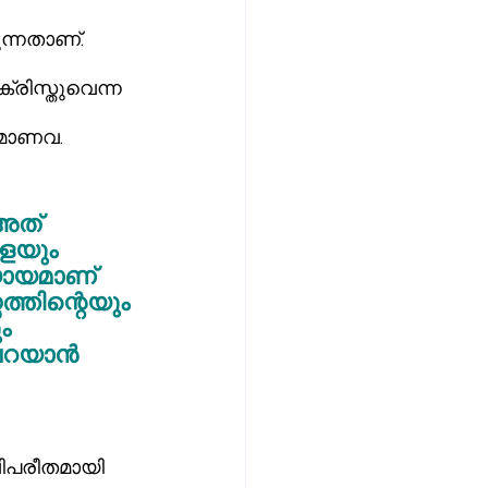
്നതാണ്. 
ാനമാണവ.
അത് 
െയും 
യായമാണ് 
്തിന്റെയും 
ം 
റയാന്‍ 
വിപരീതമായി 