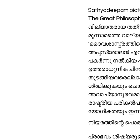
Sathyadeepam pict
The Great Philosop
വിഖ്യാതരായ തത്വച
മൂന്നാമത്തെ വാല്യത്തില്‍ പൗലോ
‘ദൈവശാസ്ത്രത്തില
അപ്പസ്‌തോലന്‍ എന്നറിയപ്പെട്ടിരുന്ന, ക്രിസ്തുവിന്റെ ലളിതചിന്തകള്‍ക്ക് താത്ത്വികമാനം 
പകര്‍ന്നു നല്‍കി
ഉത്തരാധുനിക ചിന്ത
തുടങ്ങിയവരെല്ലാം
ശ്രമിക്കുകയും ചെയ്തിട്ടുണ്ട്. ദമാസ്‌ക്കസ
അവാച്യാനുഭവമായവ
രാഷ്ട്രീയ പരികല്‍പനകളും സ്‌നേഹത്തിലധിഷ്ഠിതമായ സ
യോഗികതയും ഇന്നത
നിയമത്തിന്റെ പൊര
പ്രാഭവം ശിഷ്യര