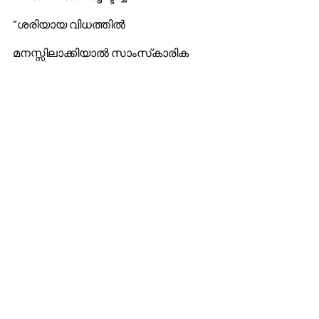
”ശരിയായ വിധത്തില്‍ 
മനസ്സിലാക്കിയാല്‍ സാംസ്‌കാരിക 
വൈവിധ്യം സഭയുടെ ഐക്യത്തിനു 
വിഘാതമല്ല. …ചില സംസ്‌കാരങ്ങള്‍ 
ദൈവവചന പ്രഘോഷണവും 
ക്രൈസ്തവചിന്തയുടെ 
വ്യാപനവുമായി 
ബന്ധപ്പെട്ടതാണെങ്കിലും 
വെളിവാക്കപ്പെട്ട സന്ദേശം ഒരു 
സംസ്‌കാരവുമായി 
താദാത്മ്യപ്പെടുന്നില്ല. 