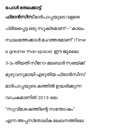
S
y
ro Malabar Global
പോള്‍ തേലക്കാട്ട്
Laity
for Truth and
ഫ്രാന്‍സിസ്
 മാര്‍പാപ്പയുടെ വളരെ 
Justice
പ്രിയപ്പെട്ട ഒരു സൂക്തമാണ് – ”കാലം 
സ്ഥലത്തേക്കാള്‍ മഹത്തരമാണ്” (Time 
is greater than space). ഈ ജൂലൈ 
3-ാം തീയതി സീറോ-മലബാര്‍ സഭയ്ക്ക് 
മുഴുവനുമായി എഴുതിയ ഫ്രാന്‍സിസ് 
മാര്‍പാപ്പയുടെ കത്തില്‍ ഉദ്ധരിക്കുന്ന 
വാചകമാണിത്. 2013-ലെ 
”സുവിശേഷത്തിന്റെ സന്തോഷം” 
എന്ന അപ്പസ്‌തോലിക ലേഖനത്തിലെ 